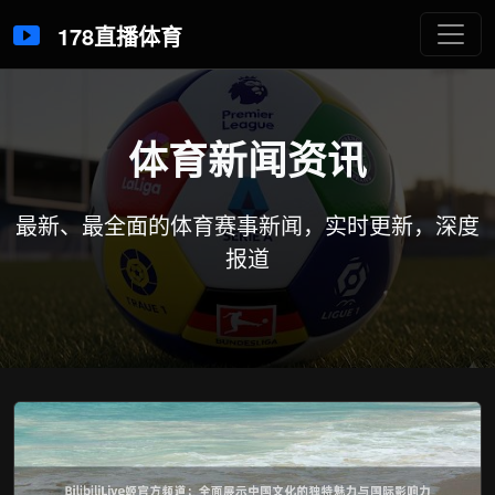
178直播体育
体育新闻资讯
最新、最全面的体育赛事新闻，实时更新，深度
报道