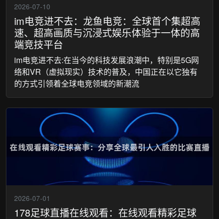
2026-07-10
im电竞进不去：龙鱼电竞：全球首个集超高
速、超高画质与沉浸式娱乐体验于一体的高
端竞技平台
im电竞进不去:在当今的科技发展浪潮中，特别是5G网
络和VR（虚拟现实）技术的普及，中国正在以它独有
的方式引领着全球电竞领域的新潮流
2026-07-01
178足球直播在线观看：在线观看精彩足球