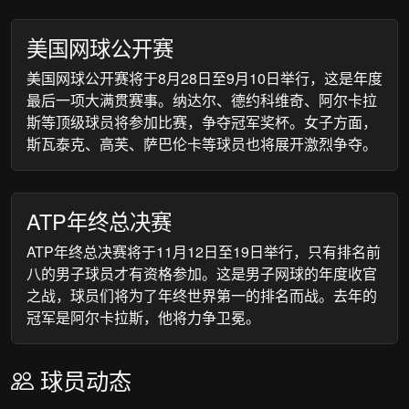
美国网球公开赛
美国网球公开赛将于8月28日至9月10日举行，这是年度
最后一项大满贯赛事。纳达尔、德约科维奇、阿尔卡拉
斯等顶级球员将参加比赛，争夺冠军奖杯。女子方面，
斯瓦泰克、高芙、萨巴伦卡等球员也将展开激烈争夺。
ATP年终总决赛
ATP年终总决赛将于11月12日至19日举行，只有排名前
八的男子球员才有资格参加。这是男子网球的年度收官
之战，球员们将为了年终世界第一的排名而战。去年的
冠军是阿尔卡拉斯，他将力争卫冕。
球员动态